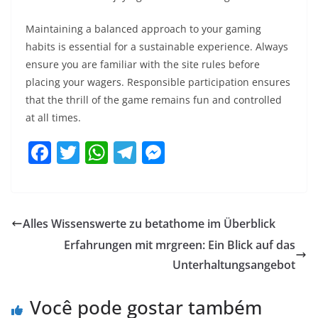
Maintaining a balanced approach to your gaming
habits is essential for a sustainable experience. Always
ensure you are familiar with the site rules before
placing your wagers. Responsible participation ensures
that the thrill of the game remains fun and controlled
at all times.
F
T
W
T
M
a
w
h
el
e
c
itt
at
e
ss
e
er
s
gr
e
Alles Wissenswerte zu betathome im Überblick
b
A
a
n
Erfahrungen mit mrgreen: Ein Blick auf das
o
p
m
g
Unterhaltungsangebot
o
p
er
Você pode gostar também
k