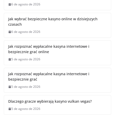
6 de agosto de 2026
Jak wybrać bezpieczne kasyno online w dzisiejszych
czasach
6 de agosto de 2026
Jak rozpoznać wypłacalne kasyna internetowe i
bezpiecznie grać online
5 de agosto de 2026
Jak rozpoznać wypłacalne kasyna internetowe i
bezpiecznie grać
5 de agosto de 2026
Dlaczego gracze wybierają kasyno vulkan vegas?
5 de agosto de 2026