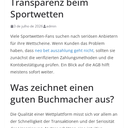
Transparenz beim
Sportwetten
3 de julho de 2026
admin
Viele Sportwetten-Fans suchen nach seriösen Anbietern
für ihre Wettscheine. Wenn Kunden das Problem
haben, dass
neo bet auszahlung geht nicht
, sollten sie
zunächst die verifizierten Zahlungsmethoden und die
Kontobestätigung prüfen. Ein Blick auf die AGB hilft
meistens sofort weiter.
Was zeichnet einen
guten Buchmacher aus?
Die Qualität einer Wettplattform misst sich vor allem an
der Schnelligkeit der Transaktionen und der Seriosität