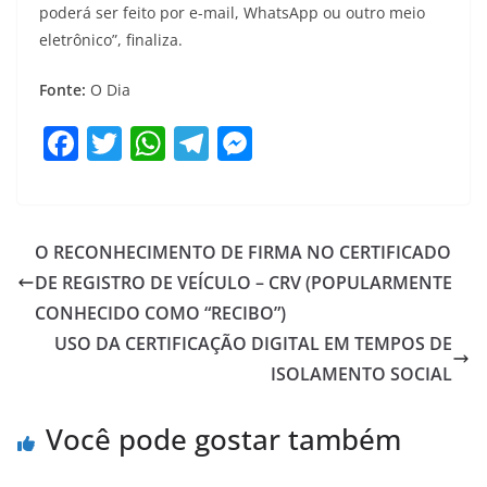
poderá ser feito por e-mail, WhatsApp ou outro meio
eletrônico”, finaliza.
Fonte:
O Dia
F
T
W
T
M
a
w
h
el
e
c
itt
at
e
ss
e
er
s
gr
e
O RECONHECIMENTO DE FIRMA NO CERTIFICADO
b
A
a
n
DE REGISTRO DE VEÍCULO – CRV (POPULARMENTE
o
p
m
g
CONHECIDO COMO “RECIBO”)
o
p
er
USO DA CERTIFICAÇÃO DIGITAL EM TEMPOS DE
ISOLAMENTO SOCIAL
k
Você pode gostar também