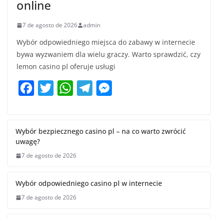
online
7 de agosto de 2026
admin
Wybór odpowiedniego miejsca do zabawy w internecie
bywa wyzwaniem dla wielu graczy. Warto sprawdzić, czy
lemon casino pl oferuje usługi
F
T
W
T
M
a
w
h
el
e
c
itt
at
e
ss
e
er
s
gr
e
Wybór bezpiecznego casino pl – na co warto zwrócić
uwagę?
b
A
a
n
7 de agosto de 2026
o
p
m
g
o
p
er
Wybór odpowiedniego casino pl w internecie
k
7 de agosto de 2026